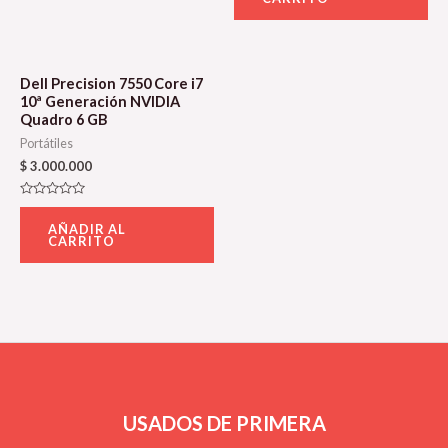
5
Dell Precision 7550 Core i7
10ª Generación NVIDIA
Quadro 6 GB
Portátiles
$
3.000.000
Valorado
con
AÑADIR AL
0
CARRITO
de
5
USADOS DE PRIMERA