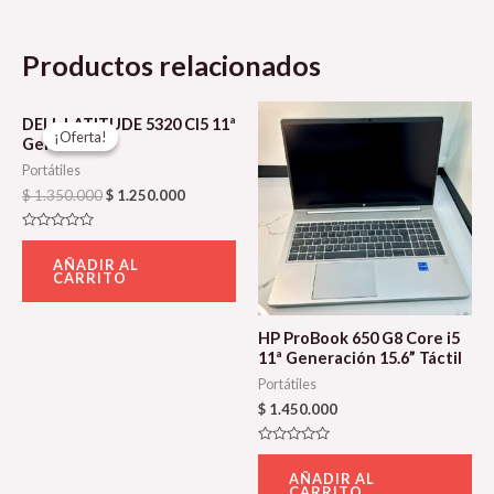
Productos relacionados
El
El
DELL LATITUDE 5320 CI5 11ª
precio
precio
¡Oferta!
¡Oferta!
Gen 8GB
original
actual
era:
es:
Portátiles
$ 1.350.000.
$ 1.250.000.
$
1.350.000
$
1.250.000
Valorado
con
AÑADIR AL
0
CARRITO
de
5
HP ProBook 650 G8 Core i5
11ª Generación 15.6” Táctil
Portátiles
$
1.450.000
Valorado
con
AÑADIR AL
0
CARRITO
de