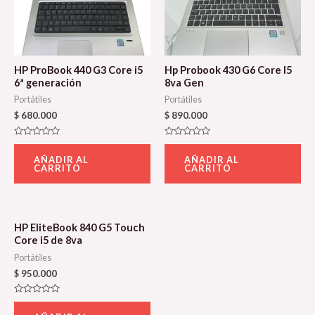
HP ProBook 440 G3 Core i5
Hp Probook 430 G6 Core I5
6ª generación
8va Gen
Portátiles
Portátiles
$
680.000
$
890.000
Valorado
Valorado
con
con
AÑADIR AL
AÑADIR AL
0
0
CARRITO
CARRITO
de
de
5
5
HP EliteBook 840 G5 Touch
Core i5 de 8va
Portátiles
$
950.000
Valorado
con