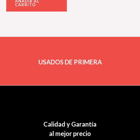
AÑADIR AL
0
CARRITO
de
5
USADOS DE PRIMERA
Calidad y Garantía
al mejor precio