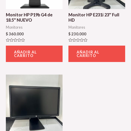
Monitor HP P19b G4 de
Monitor HP E231i 23″ Full
18.5″ NUEVO
HD
Monitores
Monitores
$
360.000
$
230.000
Valorado
Valorado
con
con
AÑADIR AL
AÑADIR AL
0
0
CARRITO
CARRITO
de
de
5
5