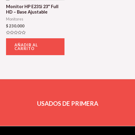
Monitor HP E231i 23″ Full
HD – Base Ajustable
Monitores
$
230.000
Valorado
con
AÑADIR AL
0
CARRITO
de
5
USADOS DE PRIMERA