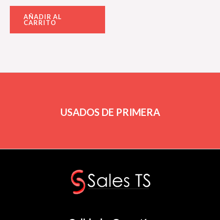
Valorado
con
AÑADIR AL
0
CARRITO
de
5
USADOS DE PRIMERA