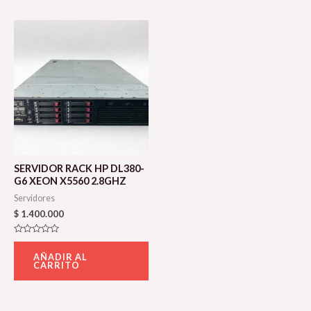
SERVIDOR RACK HP DL380-
G6 XEON X5560 2.8GHZ
Servidores
$
1.400.000
Valorado
con
AÑADIR AL
0
CARRITO
de
5