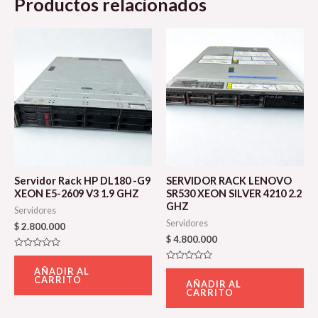
Productos relacionados
Servidor Rack HP DL180 -G9
SERVIDOR RACK LENOVO
XEON E5-2609 V3 1.9 GHZ
SR530 XEON SILVER 4210 2.2
GHZ
Servidores
Servidores
$
2.800.000
$
4.800.000
Valorado
con
Valorado
AÑADIR AL
0
con
CARRITO
de
AÑADIR AL
0
5
CARRITO
de
5