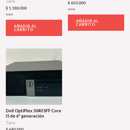
Torre
$
650.000
$
1.180.000
Valorado
con
Valorado
AÑADIR AL
0
con
CARRITO
de
AÑADIR AL
0
5
CARRITO
de
5
Dell OptiPlex 5040 SFF Core
i5 de 6ª generación
Torre
$
640.000