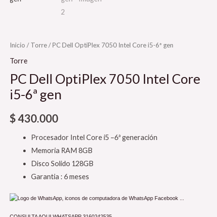
Inicio
/
Torre
/ PC Dell OptiPlex 7050 Intel Core i5-6ª gen
Torre
PC Dell OptiPlex 7050 Intel Core
i5-6ª gen
$
430.000
Procesador Intel Core i5 –6ª generación
Memoria RAM 8GB
Disco Solido 128GB
Garantia : 6 meses
CONSULTA AQUI WHATSAPP 3160242535