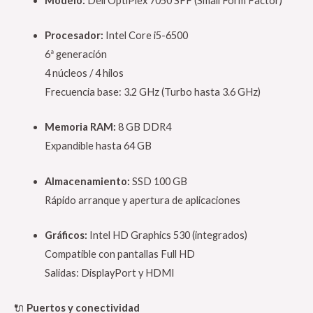
Modelo:
Dell OptiPlex 7050 SFF (Small Form Factor)
Procesador:
Intel Core i5-6500
6ª generación
4 núcleos / 4 hilos
Frecuencia base: 3.2 GHz (Turbo hasta 3.6 GHz)
Memoria RAM:
8 GB DDR4
Expandible hasta 64 GB
Almacenamiento:
SSD 100 GB
Rápido arranque y apertura de aplicaciones
Gráficos:
Intel HD Graphics 530 (integrados)
Compatible con pantallas Full HD
Salidas: DisplayPort y HDMI
🔌
Puertos y conectividad