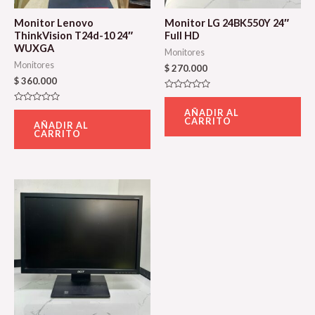
Monitor Lenovo
Monitor LG 24BK550Y 24″
ThinkVision T24d-10 24″
Full HD
WUXGA
Monitores
Monitores
$
270.000
$
360.000
Valorado
con
Valorado
AÑADIR AL
0
con
CARRITO
de
AÑADIR AL
0
5
CARRITO
de
5