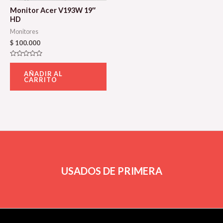
Monitor Acer V193W 19″
HD
Monitores
$
100.000
Valorado
con
AÑADIR AL
0
CARRITO
de
5
USADOS DE PRIMERA