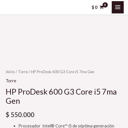
Ir
MAI
$
0
al
ME
contenido
Inicio
/
Torre
/ HP ProDesk 600 G3 Core i5 7ma Gen
Torre
HP ProDesk 600 G3 Core i5 7ma
Gen
$
550.000
Procesador Intel® Core™ i5 de séptima generación