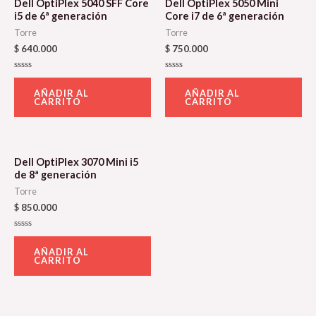
Dell OptiPlex 5040 SFF Core
Dell OptiPlex 5050 Mini
i5 de 6ª generación
Core i7 de 6ª generación
Torre
Torre
$
640.000
$
750.000
Valorado
Valorado
con
con
AÑADIR AL
AÑADIR AL
0
0
CARRITO
CARRITO
de
de
5
5
Dell OptiPlex 3070 Mini i5
de 8ª generación
Torre
$
850.000
Valorado
con
AÑADIR AL
0
CARRITO
de
5