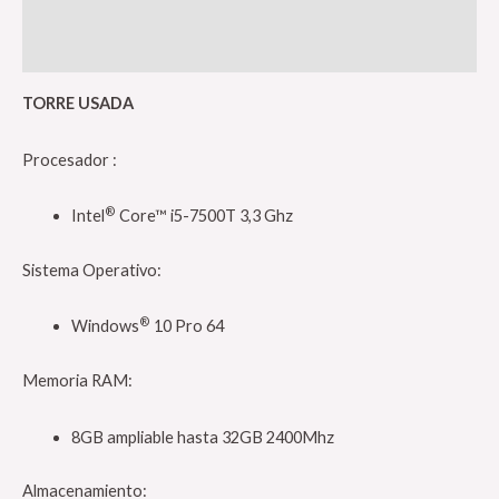
Información adicional
Valoraciones (0)
TORRE USADA
Procesador :
®
Intel
Core™ i5-7500T 3,3 Ghz
Sistema Operativo:
®
Windows
10 Pro 64
Memoria RAM:
8GB ampliable hasta 32GB 2400Mhz
Almacenamiento: