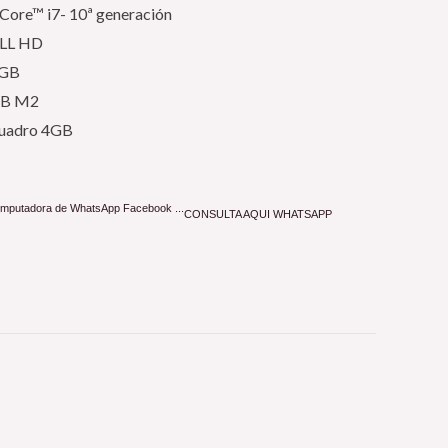
Core™ i7- 10ª generación
ULL HD
6GB
GB M2
Quadro 4GB
CONSULTA AQUI WHATSAPP