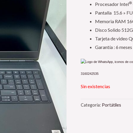
®
Procesador Intel
Pantalla 15.6 » F
Memoria RAM 1
Disco Solido 512
Tarjeta de video 
Garantía : 6 meses
3160242535
Sin existencias
Categoría:
Portátiles