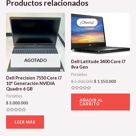
Productos relacionados
El
El
precio
precio
¡Oferta!
¡Oferta!
original
actual
era:
es:
$ 1.300.000.
$ 1.150.00
AGOTADO
Dell Latitude 3400 Core I7
8va Gen
Portátiles
Dell Precision 7550 Core i7
$
1.300.000
$
1.150.000
10ª Generación NVIDIA
Quadro 6 GB
Valorado
Portátiles
con
AÑADIR AL
0
$
3.000.000
CARRITO
de
5
Valorado
con
LEER MÁS
0
de
5