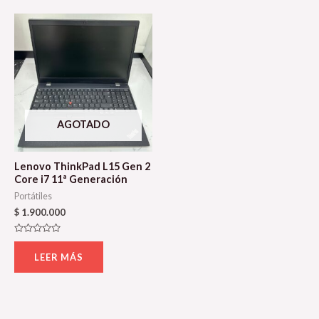
AGOTADO
Lenovo ThinkPad L15 Gen 2
Core i7 11ª Generación
Portátiles
$
1.900.000
Valorado
con
LEER MÁS
0
de
5