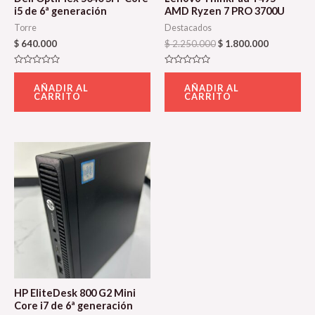
i5 de 6ª generación
AMD Ryzen 7 PRO 3700U
Torre
Destacados
$
640.000
$
2.250.000
$
1.800.000
Valorado
Valorado
con
con
AÑADIR AL
AÑADIR AL
0
0
CARRITO
CARRITO
de
de
5
5
HP EliteDesk 800 G2 Mini
Core i7 de 6ª generación