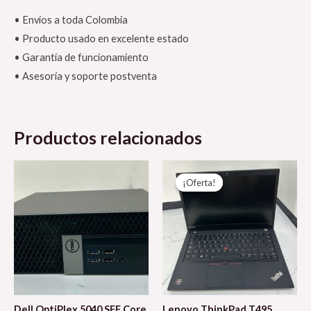
• Envíos a toda Colombia
• Producto usado en excelente estado
• Garantía de funcionamiento
• Asesoría y soporte postventa
Productos relacionados
El
El
precio
precio
¡Oferta!
¡Oferta!
original
actual
era:
es:
$ 2.250.000.
$ 1.800.00
Dell OptiPlex 5040 SFF Core
Lenovo ThinkPad T495