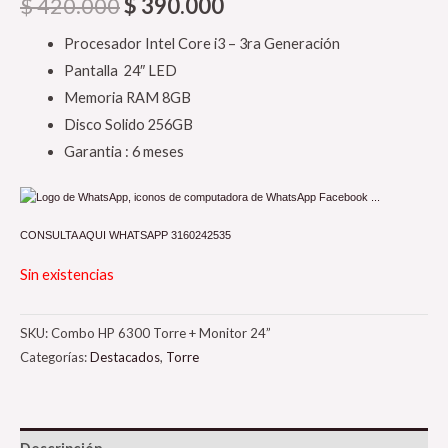
$
420.000
$
390.000
Procesador Intel Core i3 – 3ra Generación
Pantalla 24″ LED
Memoria RAM 8GB
Disco Solido 256GB
Garantia : 6 meses
CONSULTA AQUI WHATSAPP 3160242535
Sin existencias
SKU:
Combo HP 6300 Torre + Monitor 24”
Categorías:
Destacados
,
Torre