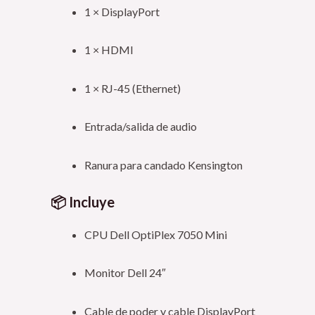
1 × DisplayPort
1 × HDMI
1 × RJ-45 (Ethernet)
Entrada/salida de audio
Ranura para candado Kensington
📦 Incluye
CPU Dell OptiPlex 7050 Mini
Monitor Dell 24″
Cable de poder y cable DisplayPort