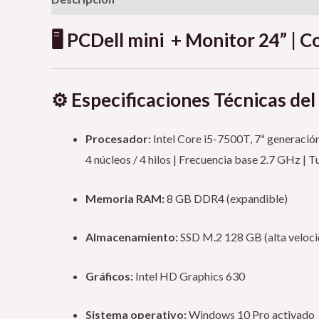
🖥️ PCDell mini
+ Monitor 24” | C
⚙️
Especificaciones Técnicas de
Procesador:
Intel Core i5-7500T, 7ª generació
4 núcleos / 4 hilos | Frecuencia base 2.7 GHz |
Memoria RAM:
8 GB DDR4 (expandible)
Almacenamiento:
SSD M.2 128 GB (alta veloci
Gráficos:
Intel HD Graphics 630
Sistema operativo:
Windows 10 Pro activado