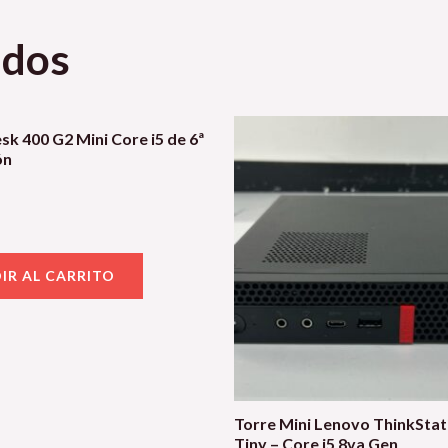
ados
k 400 G2 Mini Core i5 de 6ª
ón
IR AL CARRITO
Torre Mini Lenovo ThinkStat
Tiny – Core i5 8va Gen