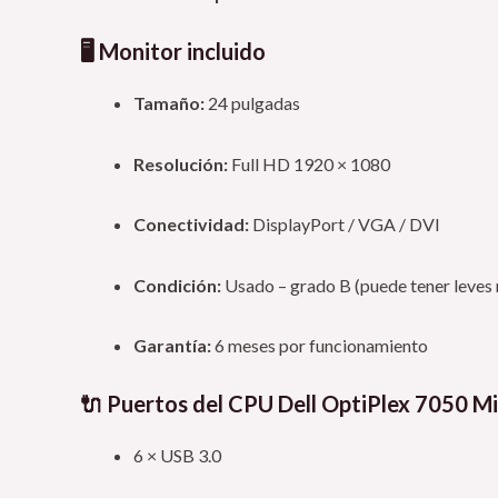
🖥️ Monitor incluido
Tamaño:
24 pulgadas
Resolución:
Full HD 1920 × 1080
Conectividad:
DisplayPort / VGA / DVI
Condición:
Usado – grado B (puede tener leves 
Garantía:
6 meses por funcionamiento
🔌 Puertos del CPU Dell OptiPlex 7050 Mi
6 × USB 3.0