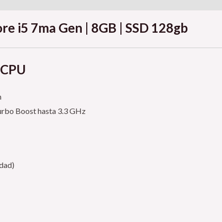
ore i5 7ma Gen | 8GB | SSD 128gb
l CPU
n
 Turbo Boost hasta 3.3 GHz
dad)