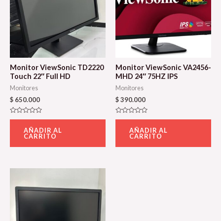
Monitor ViewSonic TD2220
Monitor ViewSonic VA2456-
Touch 22″ Full HD
MHD 24″ 75HZ IPS
Monitores
Monitores
$
650.000
$
390.000
Valorado
Valorado
con
con
AÑADIR AL
AÑADIR AL
0
0
CARRITO
CARRITO
de
de
5
5