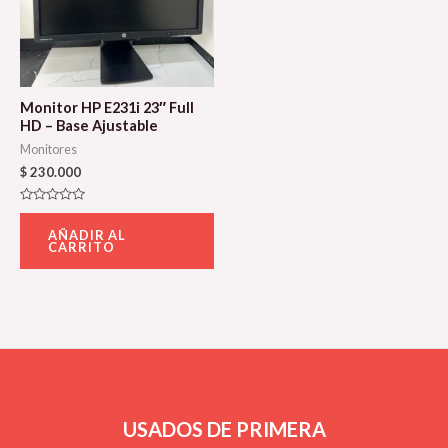
Monitor HP E231i 23″ Full
HD – Base Ajustable
Monitores
$
230.000
Valorado
con
AÑADIR AL
0
CARRITO
de
5
USADOS DE PRIMERA